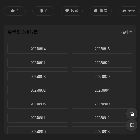
安保总监，他们即将解锁 16 天的海外经营副本，助力国货出海，让东方之美在
巴黎绽放！
0
0
收藏
报错
分享
金牌影院
播放器
排序
20250814
20250815
20250821
20250822
20250828
20250829
20250902
20250904
20250905
20250909
20250911
20250912
20250916
20250918