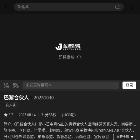
御廷谣‎
即将播放
登录
巴黎合伙人
20251030
真人秀
|
2025.08.14
|
31分55秒
|
(1030期)
3.7
简介:
《巴黎合伙人》是小芒电商推出的青春合伙人出海经营类真人秀。尚雯婕、
张予曦、李佳琦、毕雯珺、赵昭仪、颜安化身美妆快闪店“颜YANLAB”合伙人，
分别担任外联总监、形象总监、货管总监、后勤总监、宣传总监、