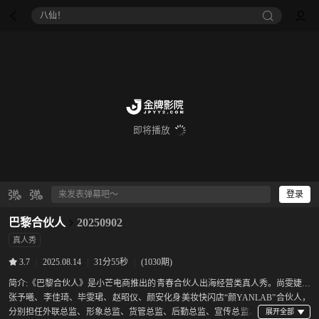
八仙！
即将播放
登录
巴黎合伙人
20250902
真人秀
|
2025.08.14
|
31分55秒
|
(1030期)
3.7
简介:
《巴黎合伙人》是小芒电商推出的青春合伙人出海经营类真人秀。尚雯婕、
张予曦、李佳琦、毕雯珺、赵昭仪、颜安化身美妆快闪店“颜YANLAB”合伙人，
分别担任外联总监、形象总监、货管总监、后勤总监、宣传总监、