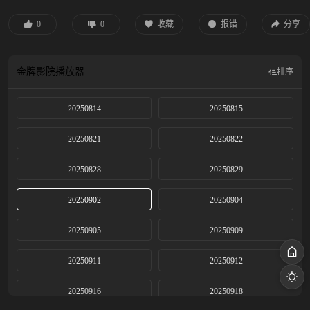
安保总监，他们即将解锁 16 天的海外经营副本，助力国货出海，让东方之美在
巴黎绽放！
0
0
收藏
报错
分享
金牌影院
播放器
排序
20250814
20250815
20250821
20250822
20250828
20250829
20250902
20250904
20250905
20250909
20250911
20250912
20250916
20250918